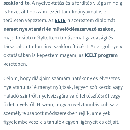
szakfordító
. A nyelvoktatás és a fordítás világa mindig
is közel állt hozzám, ezért tanulmányaimat is e
területen végeztem. Az
ELTE
-n szereztem diplomát
német nyelvtanári és művelődésszervező szakon,
majd tovább mélyítettem tudásomat gazdasági és
társadalomtudományi szakfordítóként. Az angol nyelv
oktatásában is képeztem magam, az
ICELT
program
keretében.
Célom, hogy diákjaim számára hatékony és élvezetes
nyelvtanulási élményt nyújtsak, legyen szó kezdő vagy
haladó szintről, nyelvvizsgára való felkészítésről vagy
üzleti nyelvről. Hiszem, hogy a nyelvtanulás kulcsa a
személyre szabott módszerekben rejlik, amelyek
figyelembe veszik a tanulók egyéni igényeit és céljait.