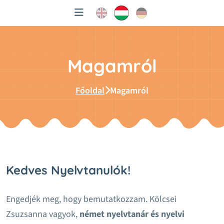
Magamról
Főoldal
Magamról
Kedves Nyelvtanulók!
Engedjék meg, hogy bemutatkozzam. Kölcsei
Zsuzsanna vagyok,
német nyelvtanár és nyelvi