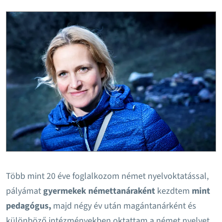
Több mint 20 éve foglalkozom német nyelvoktatással,
pályámat
gyermekek némettanáraként
kezdtem
mint
pedagógus,
majd négy év után magántanárként és
különböző intézményekben oktattam a német nyelvet.