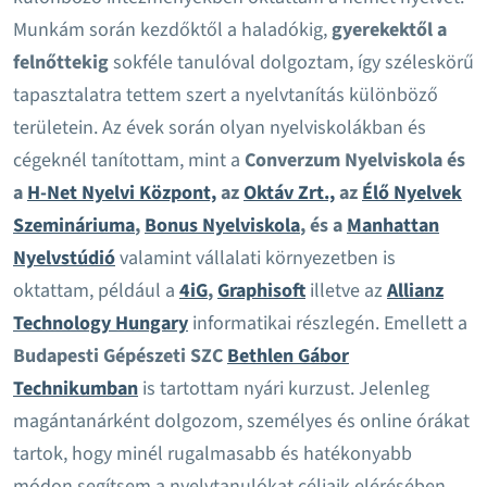
Munkám során kezdőktől a haladókig,
gyerekektől a
felnőttekig
sokféle tanulóval dolgoztam, így széleskörű
tapasztalatra tettem szert a nyelvtanítás különböző
területein. Az évek során olyan nyelviskolákban és
cégeknél tanítottam, mint a
Converzum Nyelviskola és
a
H-Net Nyelvi Központ,
az
Oktáv Zrt.,
az
Élő Nyelvek
Szemináriuma
,
Bonus Nyelviskola
, és a
Manhattan
Nyelvstúdió
valamint vállalati környezetben is
oktattam, például a
4iG
,
Graphisoft
illetve az
Allianz
Technology Hungary
informatikai részlegén. Emellett a
Budapesti Gépészeti SZC
Bethlen Gábor
Technikumban
is tartottam nyári kurzust. Jelenleg
magántanárként dolgozom, személyes és online órákat
tartok, hogy minél rugalmasabb és hatékonyabb
módon segítsem a nyelvtanulókat céljaik elérésében.