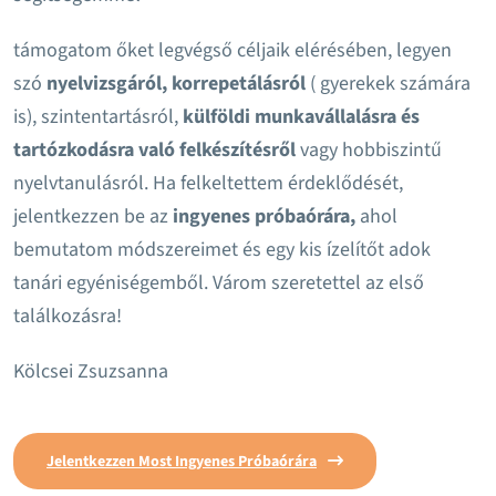
támogatom őket legvégső céljaik elérésében, legyen
szó
nyelvizsgáról, korrepetálásról
( gyerekek számára
is), szintentartásról,
külföldi munkavállalásra és
tartózkodásra való felkészítésről
vagy hobbiszintű
nyelvtanulásról. Ha felkeltettem érdeklődését,
jelentkezzen be az
ingyenes próbaórára,
ahol
bemutatom módszereimet és egy kis ízelítőt adok
tanári egyéniségemből. Várom szeretettel az első
találkozásra!
Kölcsei Zsuzsanna
Jelentkezzen Most Ingyenes Próbaórára